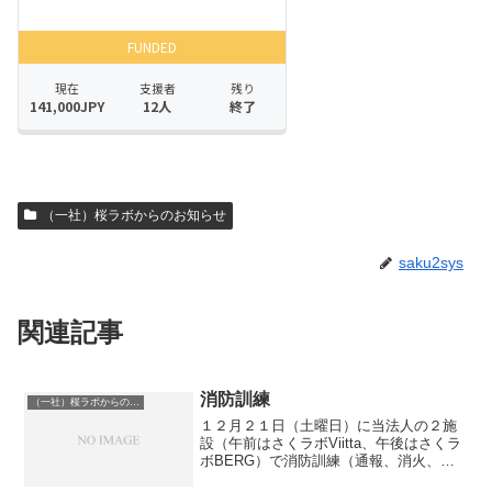
（一社）桜ラボからのお知らせ
saku2sys
関連記事
消防訓練
（一社）桜ラボからのお知らせ
１２月２１日（土曜日）に当法人の２施
設（午前はさくラボViitta、午後はさくラ
ボBERG）で消防訓練（通報、消火、避
難）を実施しました。少し肌寒さはあっ