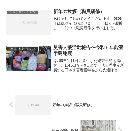
たものの天候に恵まれ、問題無く実施す
る事が出来ました。事前に支援者から子
供達に説明して...
新年の挨拶（職員研修）
（一社）桜ラボからのお知らせ
あけましておめでとうございます。2025
年は穏やかに始まりました。4日から開所
し、午前中は職員研修を行いました。テ
ーマは「通いやすい事業所/働きやすい職
場づくり」とし、保護者と従業員からの
事業所評価結果をもとに課題について話
し合いました。そ...
災害支援活動報告〜令和６年能登
（一社）桜ラボからのお知らせ
半島地震
令和6年1月1日に発生した能登半島地震に
対し、1月5日から9日まで、代表理事が所
属する日本災害看護学会から先遣隊とし
て珠洲市に派遣されました。派遣に際し
ては、事業所の職員及び利用者様から、
たくさんの物資の寄付を受け、直接、被
災者にお届けする...
新年の挨拶（職員研修）
神戸新聞に掲載